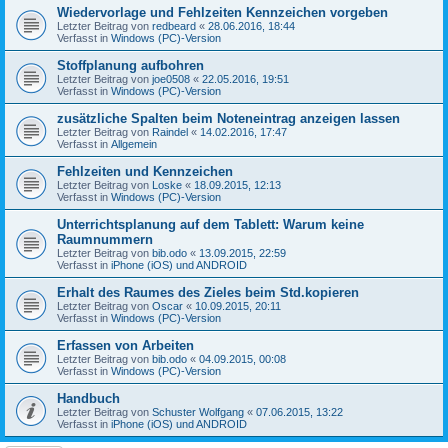
Wiedervorlage und Fehlzeiten Kennzeichen vorgeben
Letzter Beitrag von
redbeard
«
28.06.2016, 18:44
Verfasst in
Windows (PC)-Version
Stoffplanung aufbohren
Letzter Beitrag von
joe0508
«
22.05.2016, 19:51
Verfasst in
Windows (PC)-Version
zusätzliche Spalten beim Noteneintrag anzeigen lassen
Letzter Beitrag von
Raindel
«
14.02.2016, 17:47
Verfasst in
Allgemein
Fehlzeiten und Kennzeichen
Letzter Beitrag von
Loske
«
18.09.2015, 12:13
Verfasst in
Windows (PC)-Version
Unterrichtsplanung auf dem Tablett: Warum keine
Raumnummern
Letzter Beitrag von
bib.odo
«
13.09.2015, 22:59
Verfasst in
iPhone (iOS) und ANDROID
Erhalt des Raumes des Zieles beim Std.kopieren
Letzter Beitrag von
Oscar
«
10.09.2015, 20:11
Verfasst in
Windows (PC)-Version
Erfassen von Arbeiten
Letzter Beitrag von
bib.odo
«
04.09.2015, 00:08
Verfasst in
Windows (PC)-Version
Handbuch
Letzter Beitrag von
Schuster Wolfgang
«
07.06.2015, 13:22
Verfasst in
iPhone (iOS) und ANDROID