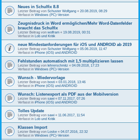
Neues in Schulfix 8.8
Letzter Beitrag von
Schuster Wolfgang
«
20.08.2019, 08:29
Verfasst in
Windows (PC)-Version
Zeugnisdruck in Word ermöglichen/Mehr Word-Datenfelder
braucht das Schulfix
Letzter Beitrag von
wolfram
«
19.08.2019, 00:31
Verfasst in
Lob und Kritik
neue Mindestanforderungen für iOS und ANDROID ab 2019
Letzter Beitrag von
Schuster Wolfgang
«
05.06.2019, 11:47
Verfasst in
iPhone (iOS) und ANDROID
Fehlstunden automatisch mit 1,5 multiplizieren lassen
Letzter Beitrag von
lehrerschmitz
«
04.09.2018, 17:23
Verfasst in
Windows (PC)-Version
Wunsch - Wiedervorlage
Letzter Beitrag von
bosti
«
03.01.2018, 13:46
Verfasst in
iPhone (iOS) und ANDROID
Wunsch: Listenexport als PDF aus der Mobilversion
Letzter Beitrag von
sawi
«
07.11.2017, 07:26
Verfasst in
iPhone (iOS) und ANDROID
Tolles Update
Letzter Beitrag von
sawi
«
11.06.2017, 11:54
Verfasst in
Lob und Kritik
Klassen Import
Letzter Beitrag von
Loske
«
04.07.2016, 22:32
Verfasst in
Windows (PC)-Version