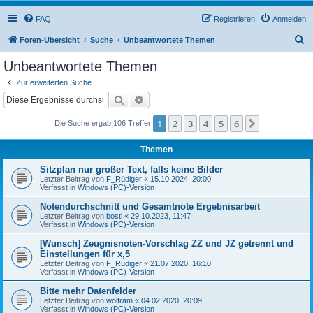
FAQ
Registrieren
Anmelden
S
Foren-Übersicht
Suche
Unbeantwortete Themen
u
Unbeantwortete Themen
c
Zur erweiterten Suche
h
Suche
Erweiterte Suche
e
1
2
3
4
5
6
Nächste
Die Suche ergab 106 Treffer
Themen
Sitzplan nur großer Text, falls keine Bilder
Letzter Beitrag von
F_Rüdiger
«
15.10.2024, 20:00
Verfasst in
Windows (PC)-Version
Notendurchschnitt und Gesamtnote Ergebnisarbeit
Letzter Beitrag von
bosti
«
29.10.2023, 11:47
Verfasst in
Windows (PC)-Version
[Wunsch] Zeugnisnoten-Vorschlag ZZ und JZ getrennt und
Einstellungen für x,5
Letzter Beitrag von
F_Rüdiger
«
21.07.2020, 16:10
Verfasst in
Windows (PC)-Version
Bitte mehr Datenfelder
Letzter Beitrag von
wolfram
«
04.02.2020, 20:09
Verfasst in
Windows (PC)-Version