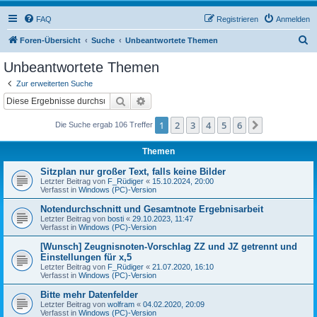
FAQ
Registrieren
Anmelden
S
Foren-Übersicht
Suche
Unbeantwortete Themen
u
Unbeantwortete Themen
c
Zur erweiterten Suche
h
Suche
Erweiterte Suche
e
1
2
3
4
5
6
Nächste
Die Suche ergab 106 Treffer
Themen
Sitzplan nur großer Text, falls keine Bilder
Letzter Beitrag von
F_Rüdiger
«
15.10.2024, 20:00
Verfasst in
Windows (PC)-Version
Notendurchschnitt und Gesamtnote Ergebnisarbeit
Letzter Beitrag von
bosti
«
29.10.2023, 11:47
Verfasst in
Windows (PC)-Version
[Wunsch] Zeugnisnoten-Vorschlag ZZ und JZ getrennt und
Einstellungen für x,5
Letzter Beitrag von
F_Rüdiger
«
21.07.2020, 16:10
Verfasst in
Windows (PC)-Version
Bitte mehr Datenfelder
Letzter Beitrag von
wolfram
«
04.02.2020, 20:09
Verfasst in
Windows (PC)-Version