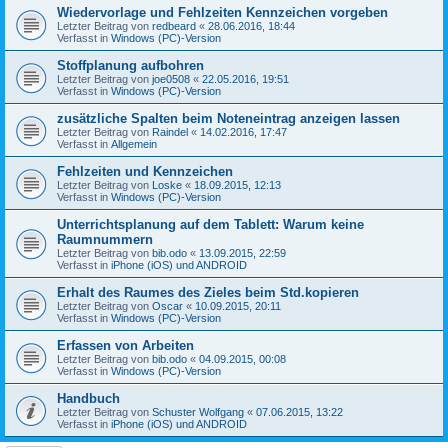
Wiedervorlage und Fehlzeiten Kennzeichen vorgeben
Letzter Beitrag von
redbeard
«
28.06.2016, 18:44
Verfasst in
Windows (PC)-Version
Stoffplanung aufbohren
Letzter Beitrag von
joe0508
«
22.05.2016, 19:51
Verfasst in
Windows (PC)-Version
zusätzliche Spalten beim Noteneintrag anzeigen lassen
Letzter Beitrag von
Raindel
«
14.02.2016, 17:47
Verfasst in
Allgemein
Fehlzeiten und Kennzeichen
Letzter Beitrag von
Loske
«
18.09.2015, 12:13
Verfasst in
Windows (PC)-Version
Unterrichtsplanung auf dem Tablett: Warum keine
Raumnummern
Letzter Beitrag von
bib.odo
«
13.09.2015, 22:59
Verfasst in
iPhone (iOS) und ANDROID
Erhalt des Raumes des Zieles beim Std.kopieren
Letzter Beitrag von
Oscar
«
10.09.2015, 20:11
Verfasst in
Windows (PC)-Version
Erfassen von Arbeiten
Letzter Beitrag von
bib.odo
«
04.09.2015, 00:08
Verfasst in
Windows (PC)-Version
Handbuch
Letzter Beitrag von
Schuster Wolfgang
«
07.06.2015, 13:22
Verfasst in
iPhone (iOS) und ANDROID