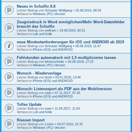
Neues in Schulfix 8.8
Letzter Beitrag von
Schuster Wolfgang
«
20.08.2019, 08:29
Verfasst in
Windows (PC)-Version
Zeugnisdruck in Word ermöglichen/Mehr Word-Datenfelder
braucht das Schulfix
Letzter Beitrag von
wolfram
«
19.08.2019, 00:31
Verfasst in
Lob und Kritik
neue Mindestanforderungen für iOS und ANDROID ab 2019
Letzter Beitrag von
Schuster Wolfgang
«
05.06.2019, 11:47
Verfasst in
iPhone (iOS) und ANDROID
Fehlstunden automatisch mit 1,5 multiplizieren lassen
Letzter Beitrag von
lehrerschmitz
«
04.09.2018, 17:23
Verfasst in
Windows (PC)-Version
Wunsch - Wiedervorlage
Letzter Beitrag von
bosti
«
03.01.2018, 13:46
Verfasst in
iPhone (iOS) und ANDROID
Wunsch: Listenexport als PDF aus der Mobilversion
Letzter Beitrag von
sawi
«
07.11.2017, 07:26
Verfasst in
iPhone (iOS) und ANDROID
Tolles Update
Letzter Beitrag von
sawi
«
11.06.2017, 11:54
Verfasst in
Lob und Kritik
Klassen Import
Letzter Beitrag von
Loske
«
04.07.2016, 22:32
Verfasst in
Windows (PC)-Version