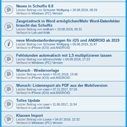
Neues in Schulfix 8.8
Letzter Beitrag von
Schuster Wolfgang
«
20.08.2019, 08:29
Verfasst in
Windows (PC)-Version
Zeugnisdruck in Word ermöglichen/Mehr Word-Datenfelder
braucht das Schulfix
Letzter Beitrag von
wolfram
«
19.08.2019, 00:31
Verfasst in
Lob und Kritik
neue Mindestanforderungen für iOS und ANDROID ab 2019
Letzter Beitrag von
Schuster Wolfgang
«
05.06.2019, 11:47
Verfasst in
iPhone (iOS) und ANDROID
Fehlstunden automatisch mit 1,5 multiplizieren lassen
Letzter Beitrag von
lehrerschmitz
«
04.09.2018, 17:23
Verfasst in
Windows (PC)-Version
Wunsch - Wiedervorlage
Letzter Beitrag von
bosti
«
03.01.2018, 13:46
Verfasst in
iPhone (iOS) und ANDROID
Wunsch: Listenexport als PDF aus der Mobilversion
Letzter Beitrag von
sawi
«
07.11.2017, 07:26
Verfasst in
iPhone (iOS) und ANDROID
Tolles Update
Letzter Beitrag von
sawi
«
11.06.2017, 11:54
Verfasst in
Lob und Kritik
Klassen Import
Letzter Beitrag von
Loske
«
04.07.2016, 22:32
Verfasst in
Windows (PC)-Version