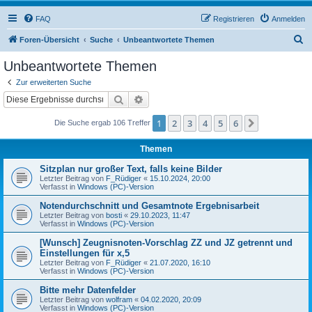
FAQ
Registrieren
Anmelden
S
Foren-Übersicht
Suche
Unbeantwortete Themen
u
Unbeantwortete Themen
c
Zur erweiterten Suche
h
Suche
Erweiterte Suche
e
1
2
3
4
5
6
Nächste
Die Suche ergab 106 Treffer
Themen
Sitzplan nur großer Text, falls keine Bilder
Letzter Beitrag von
F_Rüdiger
«
15.10.2024, 20:00
Verfasst in
Windows (PC)-Version
Notendurchschnitt und Gesamtnote Ergebnisarbeit
Letzter Beitrag von
bosti
«
29.10.2023, 11:47
Verfasst in
Windows (PC)-Version
[Wunsch] Zeugnisnoten-Vorschlag ZZ und JZ getrennt und
Einstellungen für x,5
Letzter Beitrag von
F_Rüdiger
«
21.07.2020, 16:10
Verfasst in
Windows (PC)-Version
Bitte mehr Datenfelder
Letzter Beitrag von
wolfram
«
04.02.2020, 20:09
Verfasst in
Windows (PC)-Version