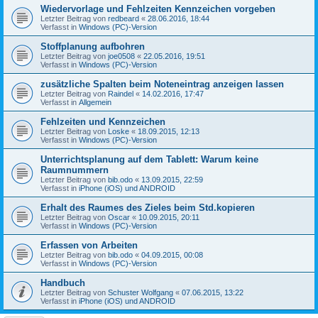
Wiedervorlage und Fehlzeiten Kennzeichen vorgeben
Letzter Beitrag von
redbeard
«
28.06.2016, 18:44
Verfasst in
Windows (PC)-Version
Stoffplanung aufbohren
Letzter Beitrag von
joe0508
«
22.05.2016, 19:51
Verfasst in
Windows (PC)-Version
zusätzliche Spalten beim Noteneintrag anzeigen lassen
Letzter Beitrag von
Raindel
«
14.02.2016, 17:47
Verfasst in
Allgemein
Fehlzeiten und Kennzeichen
Letzter Beitrag von
Loske
«
18.09.2015, 12:13
Verfasst in
Windows (PC)-Version
Unterrichtsplanung auf dem Tablett: Warum keine
Raumnummern
Letzter Beitrag von
bib.odo
«
13.09.2015, 22:59
Verfasst in
iPhone (iOS) und ANDROID
Erhalt des Raumes des Zieles beim Std.kopieren
Letzter Beitrag von
Oscar
«
10.09.2015, 20:11
Verfasst in
Windows (PC)-Version
Erfassen von Arbeiten
Letzter Beitrag von
bib.odo
«
04.09.2015, 00:08
Verfasst in
Windows (PC)-Version
Handbuch
Letzter Beitrag von
Schuster Wolfgang
«
07.06.2015, 13:22
Verfasst in
iPhone (iOS) und ANDROID