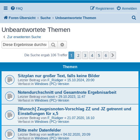
FAQ
Registrieren
Anmelden
S
Foren-Übersicht
Suche
Unbeantwortete Themen
u
Unbeantwortete Themen
c
Zur erweiterten Suche
h
Suche
Erweiterte Suche
e
1
2
3
4
5
6
Nächste
Die Suche ergab 106 Treffer
Themen
Sitzplan nur großer Text, falls keine Bilder
Letzter Beitrag von
F_Rüdiger
«
15.10.2024, 20:00
Verfasst in
Windows (PC)-Version
Notendurchschnitt und Gesamtnote Ergebnisarbeit
Letzter Beitrag von
bosti
«
29.10.2023, 11:47
Verfasst in
Windows (PC)-Version
[Wunsch] Zeugnisnoten-Vorschlag ZZ und JZ getrennt und
Einstellungen für x,5
Letzter Beitrag von
F_Rüdiger
«
21.07.2020, 16:10
Verfasst in
Windows (PC)-Version
Bitte mehr Datenfelder
Letzter Beitrag von
wolfram
«
04.02.2020, 20:09
Verfasst in
Windows (PC)-Version