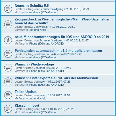
Neues in Schulfix 8.8
Letzter Beitrag von
Schuster Wolfgang
«
20.08.2019, 08:29
Verfasst in
Windows (PC)-Version
Zeugnisdruck in Word ermöglichen/Mehr Word-Datenfelder
braucht das Schulfix
Letzter Beitrag von
wolfram
«
19.08.2019, 00:31
Verfasst in
Lob und Kritik
neue Mindestanforderungen für iOS und ANDROID ab 2019
Letzter Beitrag von
Schuster Wolfgang
«
05.06.2019, 11:47
Verfasst in
iPhone (iOS) und ANDROID
Fehlstunden automatisch mit 1,5 multiplizieren lassen
Letzter Beitrag von
lehrerschmitz
«
04.09.2018, 17:23
Verfasst in
Windows (PC)-Version
Wunsch - Wiedervorlage
Letzter Beitrag von
bosti
«
03.01.2018, 13:46
Verfasst in
iPhone (iOS) und ANDROID
Wunsch: Listenexport als PDF aus der Mobilversion
Letzter Beitrag von
sawi
«
07.11.2017, 07:26
Verfasst in
iPhone (iOS) und ANDROID
Tolles Update
Letzter Beitrag von
sawi
«
11.06.2017, 11:54
Verfasst in
Lob und Kritik
Klassen Import
Letzter Beitrag von
Loske
«
04.07.2016, 22:32
Verfasst in
Windows (PC)-Version