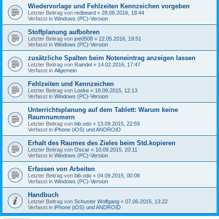
Wiedervorlage und Fehlzeiten Kennzeichen vorgeben
Letzter Beitrag von
redbeard
«
28.06.2016, 18:44
Verfasst in
Windows (PC)-Version
Stoffplanung aufbohren
Letzter Beitrag von
joe0508
«
22.05.2016, 19:51
Verfasst in
Windows (PC)-Version
zusätzliche Spalten beim Noteneintrag anzeigen lassen
Letzter Beitrag von
Raindel
«
14.02.2016, 17:47
Verfasst in
Allgemein
Fehlzeiten und Kennzeichen
Letzter Beitrag von
Loske
«
18.09.2015, 12:13
Verfasst in
Windows (PC)-Version
Unterrichtsplanung auf dem Tablett: Warum keine
Raumnummern
Letzter Beitrag von
bib.odo
«
13.09.2015, 22:59
Verfasst in
iPhone (iOS) und ANDROID
Erhalt des Raumes des Zieles beim Std.kopieren
Letzter Beitrag von
Oscar
«
10.09.2015, 20:11
Verfasst in
Windows (PC)-Version
Erfassen von Arbeiten
Letzter Beitrag von
bib.odo
«
04.09.2015, 00:08
Verfasst in
Windows (PC)-Version
Handbuch
Letzter Beitrag von
Schuster Wolfgang
«
07.06.2015, 13:22
Verfasst in
iPhone (iOS) und ANDROID