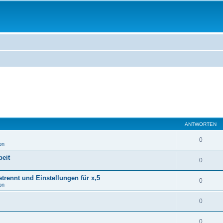
ANTWORTEN
0
on
eit
0
rennt und Einstellungen für x,5
0
on
0
0