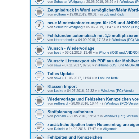
von
Schuster Wolfgang
»
20.08.2019, 08:29
» in
Windows (P
Zeugnisdruck in Word ermöglichen/Mehr Word-D
von
wolfram
»
19.08.2019, 00:31
» in
Lob und Kritik
neue Mindestanforderungen für iOS und ANDR
von
Schuster Wolfgang
»
05.06.2019, 11:47
» in
iPhone (iO
Fehlstunden automatisch mit 1,5 multiplizieren
von
lehrerschmitz
»
04.09.2018, 17:23
» in
Windows (PC)-Ve
Wunsch - Wiedervorlage
von
bosti
»
03.01.2018, 13:46
» in
iPhone (iOS) und ANDRO
Wunsch: Listenexport als PDF aus der Mobilve
von
sawi
»
07.11.2017, 07:26
» in
iPhone (iOS) und ANDROI
Tolles Update
von
sawi
»
11.06.2017, 11:54
» in
Lob und Kritik
Klassen Import
von
Loske
»
04.07.2016, 22:32
» in
Windows (PC)-Version
Wiedervorlage und Fehlzeiten Kennzeichen vo
von
redbeard
»
28.06.2016, 18:44
» in
Windows (PC)-Versio
Stoffplanung aufbohren
von
joe0508
»
22.05.2016, 19:51
» in
Windows (PC)-Version
zusätzliche Spalten beim Noteneintrag anzeige
von
Raindel
»
14.02.2016, 17:47
» in
Allgemein
Fehlzeiten und Kennzeichen