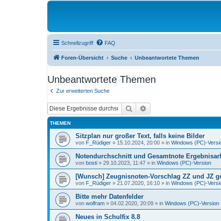
Schnellzugriff
FAQ
Foren-Übersicht
Suche
Unbeantwortete Themen
Unbeantwortete Themen
Zur erweiterten Suche
Suche
Erweiterte Suche
THEMEN
Sitzplan nur großer Text, falls keine Bilder
von
F_Rüdiger
»
15.10.2024, 20:00
» in
Windows (PC)-Versi
Notendurchschnitt und Gesamtnote Ergebnisarb
von
bosti
»
29.10.2023, 11:47
» in
Windows (PC)-Version
[Wunsch] Zeugnisnoten-Vorschlag ZZ und JZ get
von
F_Rüdiger
»
21.07.2020, 16:10
» in
Windows (PC)-Versi
Bitte mehr Datenfelder
von
wolfram
»
04.02.2020, 20:09
» in
Windows (PC)-Version
Neues in Schulfix 8.8