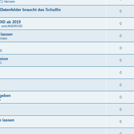
C)-Version
atenfelder braucht das Schulfix
0
OID ab 2019
0
S) und ANDROID
 lassen
0
rsion
0
ID
rsion
0
D
0
0
rgeben
0
n
0
n lassen
0
0