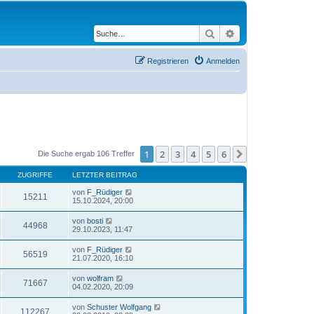
Suche
Erweiterte Suche
Registrieren
Anmelden
1
2
3
4
5
6
Nächste
Die Suche ergab 106 Treffer
ZUGRIFFE
LETZTER BEITRAG
von
F_Rüdiger
15211
15.10.2024, 20:00
von
bosti
44968
29.10.2023, 11:47
von
F_Rüdiger
56519
21.07.2020, 16:10
von
wolfram
71667
04.02.2020, 20:09
von
Schuster Wolfgang
112267