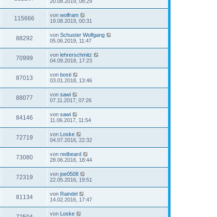
20.08.2019, 08:29
von
wolfram
115666
19.08.2019, 00:31
von
Schuster Wolfgang
88292
05.06.2019, 11:47
von
lehrerschmitz
70999
04.09.2018, 17:23
von
bosti
87013
03.01.2018, 13:46
von
sawi
88077
07.11.2017, 07:26
von
sawi
84146
11.06.2017, 11:54
von
Loske
72719
04.07.2016, 22:32
von
redbeard
73080
28.06.2016, 18:44
von
joe0508
72319
22.05.2016, 19:51
von
Raindel
81134
14.02.2016, 17:47
von
Loske
72504