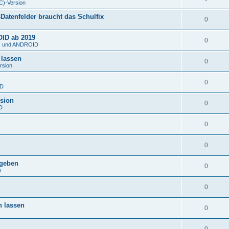
C)-Version
atenfelder braucht das Schulfix
0
OID ab 2019
0
S) und ANDROID
 lassen
0
rsion
0
ID
rsion
0
D
0
0
rgeben
0
n
0
n lassen
0
0