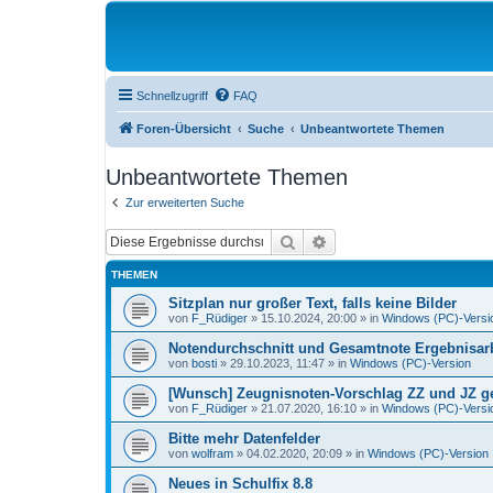
Schnellzugriff
FAQ
Foren-Übersicht
Suche
Unbeantwortete Themen
Unbeantwortete Themen
Zur erweiterten Suche
Suche
Erweiterte Suche
THEMEN
Sitzplan nur großer Text, falls keine Bilder
von
F_Rüdiger
»
15.10.2024, 20:00
» in
Windows (PC)-Versi
Notendurchschnitt und Gesamtnote Ergebnisarb
von
bosti
»
29.10.2023, 11:47
» in
Windows (PC)-Version
[Wunsch] Zeugnisnoten-Vorschlag ZZ und JZ get
von
F_Rüdiger
»
21.07.2020, 16:10
» in
Windows (PC)-Versi
Bitte mehr Datenfelder
von
wolfram
»
04.02.2020, 20:09
» in
Windows (PC)-Version
Neues in Schulfix 8.8