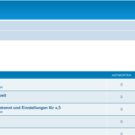
ANTWORTEN
0
on
eit
0
rennt und Einstellungen für x,5
0
on
0
0