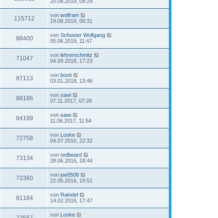
20.08.2019, 08:29
von
wolfram
115712
19.08.2019, 00:31
von
Schuster Wolfgang
88400
05.06.2019, 11:47
von
lehrerschmitz
71047
04.09.2018, 17:23
von
bosti
87113
03.01.2018, 13:46
von
sawi
88186
07.11.2017, 07:26
von
sawi
84199
11.06.2017, 11:54
von
Loske
72758
04.07.2016, 22:32
von
redbeard
73134
28.06.2016, 18:44
von
joe0508
72360
22.05.2016, 19:51
von
Raindel
81184
14.02.2016, 17:47
von
Loske
72557