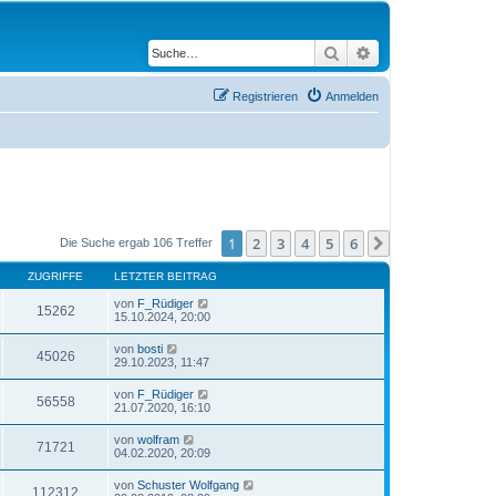
Suche
Erweiterte Suche
Registrieren
Anmelden
1
2
3
4
5
6
Nächste
Die Suche ergab 106 Treffer
ZUGRIFFE
LETZTER BEITRAG
von
F_Rüdiger
15262
15.10.2024, 20:00
von
bosti
45026
29.10.2023, 11:47
von
F_Rüdiger
56558
21.07.2020, 16:10
von
wolfram
71721
04.02.2020, 20:09
von
Schuster Wolfgang
112312