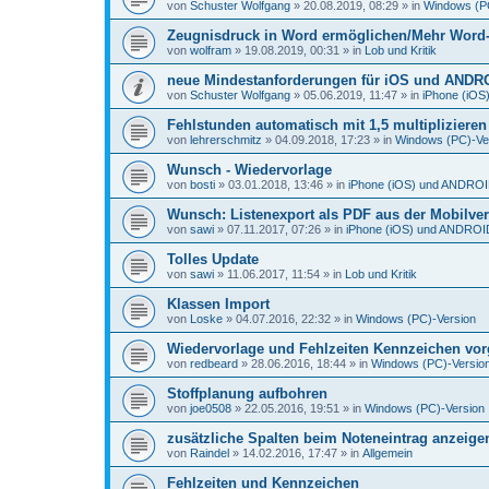
von
Schuster Wolfgang
»
20.08.2019, 08:29
» in
Windows (P
Zeugnisdruck in Word ermöglichen/Mehr Word-D
von
wolfram
»
19.08.2019, 00:31
» in
Lob und Kritik
neue Mindestanforderungen für iOS und ANDR
von
Schuster Wolfgang
»
05.06.2019, 11:47
» in
iPhone (iO
Fehlstunden automatisch mit 1,5 multiplizieren
von
lehrerschmitz
»
04.09.2018, 17:23
» in
Windows (PC)-Ve
Wunsch - Wiedervorlage
von
bosti
»
03.01.2018, 13:46
» in
iPhone (iOS) und ANDRO
Wunsch: Listenexport als PDF aus der Mobilve
von
sawi
»
07.11.2017, 07:26
» in
iPhone (iOS) und ANDROI
Tolles Update
von
sawi
»
11.06.2017, 11:54
» in
Lob und Kritik
Klassen Import
von
Loske
»
04.07.2016, 22:32
» in
Windows (PC)-Version
Wiedervorlage und Fehlzeiten Kennzeichen vo
von
redbeard
»
28.06.2016, 18:44
» in
Windows (PC)-Versio
Stoffplanung aufbohren
von
joe0508
»
22.05.2016, 19:51
» in
Windows (PC)-Version
zusätzliche Spalten beim Noteneintrag anzeige
von
Raindel
»
14.02.2016, 17:47
» in
Allgemein
Fehlzeiten und Kennzeichen