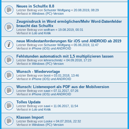
Neues in Schulfix 8.8
Letzter Beitrag von
Schuster Wolfgang
«
20.08.2019, 08:29
Verfasst in
Windows (PC)-Version
Zeugnisdruck in Word ermöglichen/Mehr Word-Datenfelder
braucht das Schulfix
Letzter Beitrag von
wolfram
«
19.08.2019, 00:31
Verfasst in
Lob und Kritik
neue Mindestanforderungen für iOS und ANDROID ab 2019
Letzter Beitrag von
Schuster Wolfgang
«
05.06.2019, 11:47
Verfasst in
iPhone (iOS) und ANDROID
Fehlstunden automatisch mit 1,5 multiplizieren lassen
Letzter Beitrag von
lehrerschmitz
«
04.09.2018, 17:23
Verfasst in
Windows (PC)-Version
Wunsch - Wiedervorlage
Letzter Beitrag von
bosti
«
03.01.2018, 13:46
Verfasst in
iPhone (iOS) und ANDROID
Wunsch: Listenexport als PDF aus der Mobilversion
Letzter Beitrag von
sawi
«
07.11.2017, 07:26
Verfasst in
iPhone (iOS) und ANDROID
Tolles Update
Letzter Beitrag von
sawi
«
11.06.2017, 11:54
Verfasst in
Lob und Kritik
Klassen Import
Letzter Beitrag von
Loske
«
04.07.2016, 22:32
Verfasst in
Windows (PC)-Version