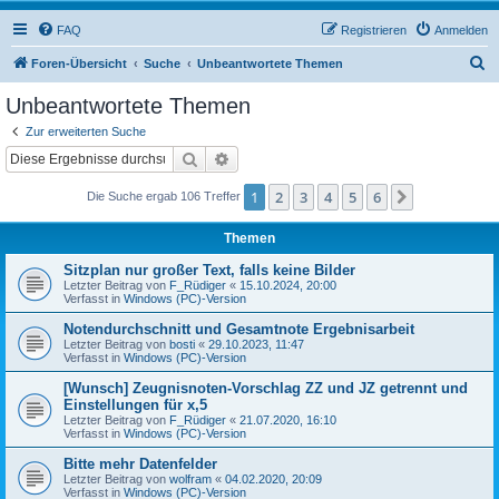
FAQ
Registrieren
Anmelden
S
Foren-Übersicht
Suche
Unbeantwortete Themen
u
Unbeantwortete Themen
c
Zur erweiterten Suche
h
Suche
Erweiterte Suche
e
1
2
3
4
5
6
Nächste
Die Suche ergab 106 Treffer
Themen
Sitzplan nur großer Text, falls keine Bilder
Letzter Beitrag von
F_Rüdiger
«
15.10.2024, 20:00
Verfasst in
Windows (PC)-Version
Notendurchschnitt und Gesamtnote Ergebnisarbeit
Letzter Beitrag von
bosti
«
29.10.2023, 11:47
Verfasst in
Windows (PC)-Version
[Wunsch] Zeugnisnoten-Vorschlag ZZ und JZ getrennt und
Einstellungen für x,5
Letzter Beitrag von
F_Rüdiger
«
21.07.2020, 16:10
Verfasst in
Windows (PC)-Version
Bitte mehr Datenfelder
Letzter Beitrag von
wolfram
«
04.02.2020, 20:09
Verfasst in
Windows (PC)-Version