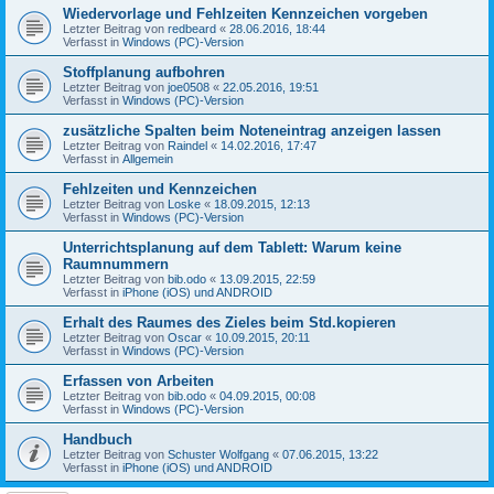
Wiedervorlage und Fehlzeiten Kennzeichen vorgeben
Letzter Beitrag von
redbeard
«
28.06.2016, 18:44
Verfasst in
Windows (PC)-Version
Stoffplanung aufbohren
Letzter Beitrag von
joe0508
«
22.05.2016, 19:51
Verfasst in
Windows (PC)-Version
zusätzliche Spalten beim Noteneintrag anzeigen lassen
Letzter Beitrag von
Raindel
«
14.02.2016, 17:47
Verfasst in
Allgemein
Fehlzeiten und Kennzeichen
Letzter Beitrag von
Loske
«
18.09.2015, 12:13
Verfasst in
Windows (PC)-Version
Unterrichtsplanung auf dem Tablett: Warum keine
Raumnummern
Letzter Beitrag von
bib.odo
«
13.09.2015, 22:59
Verfasst in
iPhone (iOS) und ANDROID
Erhalt des Raumes des Zieles beim Std.kopieren
Letzter Beitrag von
Oscar
«
10.09.2015, 20:11
Verfasst in
Windows (PC)-Version
Erfassen von Arbeiten
Letzter Beitrag von
bib.odo
«
04.09.2015, 00:08
Verfasst in
Windows (PC)-Version
Handbuch
Letzter Beitrag von
Schuster Wolfgang
«
07.06.2015, 13:22
Verfasst in
iPhone (iOS) und ANDROID