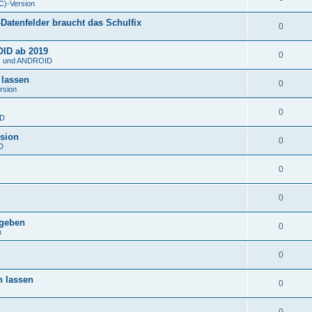
C)-Version
atenfelder braucht das Schulfix
0
OID ab 2019
0
S) und ANDROID
 lassen
0
rsion
0
ID
rsion
0
D
0
0
rgeben
0
n
0
n lassen
0
0