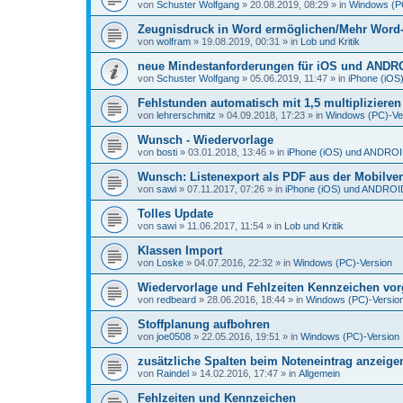
von
Schuster Wolfgang
»
20.08.2019, 08:29
» in
Windows (P
Zeugnisdruck in Word ermöglichen/Mehr Word-D
von
wolfram
»
19.08.2019, 00:31
» in
Lob und Kritik
neue Mindestanforderungen für iOS und ANDR
von
Schuster Wolfgang
»
05.06.2019, 11:47
» in
iPhone (iO
Fehlstunden automatisch mit 1,5 multiplizieren
von
lehrerschmitz
»
04.09.2018, 17:23
» in
Windows (PC)-Ve
Wunsch - Wiedervorlage
von
bosti
»
03.01.2018, 13:46
» in
iPhone (iOS) und ANDRO
Wunsch: Listenexport als PDF aus der Mobilve
von
sawi
»
07.11.2017, 07:26
» in
iPhone (iOS) und ANDROI
Tolles Update
von
sawi
»
11.06.2017, 11:54
» in
Lob und Kritik
Klassen Import
von
Loske
»
04.07.2016, 22:32
» in
Windows (PC)-Version
Wiedervorlage und Fehlzeiten Kennzeichen vo
von
redbeard
»
28.06.2016, 18:44
» in
Windows (PC)-Versio
Stoffplanung aufbohren
von
joe0508
»
22.05.2016, 19:51
» in
Windows (PC)-Version
zusätzliche Spalten beim Noteneintrag anzeige
von
Raindel
»
14.02.2016, 17:47
» in
Allgemein
Fehlzeiten und Kennzeichen