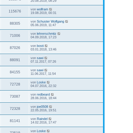
20.08.2019, 08:29
von
wolfram
115676
19.08.2019, 00:31
von
Schuster Wolfgang
88305
05.06.2019, 11:47
von
lehrerschmitz
71006
04.09.2018, 17:23
von
bosti
87026
03.01.2018, 13:46
von
sawi
88091
07.11.2017, 07:26
von
sawi
84155
11.06.2017, 11:54
von
Loske
72728
04.07.2016, 22:32
von
redbeard
73087
28.06.2016, 18:44
von
joe0508
72328
22.05.2016, 19:51
von
Raindel
81141
14.02.2016, 17:47
von
Loske
72519