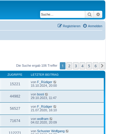
Suche
Erweiterte Suche
Registrieren
Anmelden
1
2
3
4
5
6
Nächste
Die Suche ergab 106 Treffer
ZUGRIFFE
LETZTER BEITRAG
von
F_Rüdiger
15221
15.10.2024, 20:00
von
bosti
44982
29.10.2023, 11:47
von
F_Rüdiger
56527
21.07.2020, 16:10
von
wolfram
71674
04.02.2020, 20:09
von
Schuster Wolfgang
112271