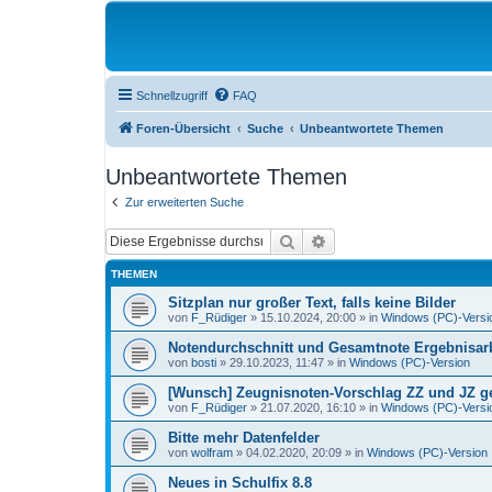
Schnellzugriff
FAQ
Foren-Übersicht
Suche
Unbeantwortete Themen
Unbeantwortete Themen
Zur erweiterten Suche
Suche
Erweiterte Suche
THEMEN
Sitzplan nur großer Text, falls keine Bilder
von
F_Rüdiger
»
15.10.2024, 20:00
» in
Windows (PC)-Versi
Notendurchschnitt und Gesamtnote Ergebnisarb
von
bosti
»
29.10.2023, 11:47
» in
Windows (PC)-Version
[Wunsch] Zeugnisnoten-Vorschlag ZZ und JZ get
von
F_Rüdiger
»
21.07.2020, 16:10
» in
Windows (PC)-Versi
Bitte mehr Datenfelder
von
wolfram
»
04.02.2020, 20:09
» in
Windows (PC)-Version
Neues in Schulfix 8.8