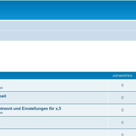
ANTWORTEN
0
on
eit
0
rennt und Einstellungen für x,5
0
on
0
0