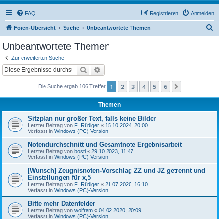
FAQ
Registrieren
Anmelden
S
Foren-Übersicht
Suche
Unbeantwortete Themen
u
Unbeantwortete Themen
c
Zur erweiterten Suche
h
Suche
Erweiterte Suche
e
1
2
3
4
5
6
Nächste
Die Suche ergab 106 Treffer
Themen
Sitzplan nur großer Text, falls keine Bilder
Letzter Beitrag von
F_Rüdiger
«
15.10.2024, 20:00
Verfasst in
Windows (PC)-Version
Notendurchschnitt und Gesamtnote Ergebnisarbeit
Letzter Beitrag von
bosti
«
29.10.2023, 11:47
Verfasst in
Windows (PC)-Version
[Wunsch] Zeugnisnoten-Vorschlag ZZ und JZ getrennt und
Einstellungen für x,5
Letzter Beitrag von
F_Rüdiger
«
21.07.2020, 16:10
Verfasst in
Windows (PC)-Version
Bitte mehr Datenfelder
Letzter Beitrag von
wolfram
«
04.02.2020, 20:09
Verfasst in
Windows (PC)-Version