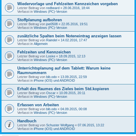
Wiedervorlage und Fehlzeiten Kennzeichen vorgeben
Letzter Beitrag von
redbeard
«
28.06.2016, 18:44
Verfasst in
Windows (PC)-Version
Stoffplanung aufbohren
Letzter Beitrag von
joe0508
«
22.05.2016, 19:51
Verfasst in
Windows (PC)-Version
zusätzliche Spalten beim Noteneintrag anzeigen lassen
Letzter Beitrag von
Raindel
«
14.02.2016, 17:47
Verfasst in
Allgemein
Fehlzeiten und Kennzeichen
Letzter Beitrag von
Loske
«
18.09.2015, 12:13
Verfasst in
Windows (PC)-Version
Unterrichtsplanung auf dem Tablett: Warum keine
Raumnummern
Letzter Beitrag von
bib.odo
«
13.09.2015, 22:59
Verfasst in
iPhone (iOS) und ANDROID
Erhalt des Raumes des Zieles beim Std.kopieren
Letzter Beitrag von
Oscar
«
10.09.2015, 20:11
Verfasst in
Windows (PC)-Version
Erfassen von Arbeiten
Letzter Beitrag von
bib.odo
«
04.09.2015, 00:08
Verfasst in
Windows (PC)-Version
Handbuch
Letzter Beitrag von
Schuster Wolfgang
«
07.06.2015, 13:22
Verfasst in
iPhone (iOS) und ANDROID