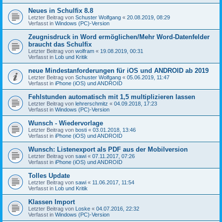
Neues in Schulfix 8.8
Letzter Beitrag von
Schuster Wolfgang
«
20.08.2019, 08:29
Verfasst in
Windows (PC)-Version
Zeugnisdruck in Word ermöglichen/Mehr Word-Datenfelder
braucht das Schulfix
Letzter Beitrag von
wolfram
«
19.08.2019, 00:31
Verfasst in
Lob und Kritik
neue Mindestanforderungen für iOS und ANDROID ab 2019
Letzter Beitrag von
Schuster Wolfgang
«
05.06.2019, 11:47
Verfasst in
iPhone (iOS) und ANDROID
Fehlstunden automatisch mit 1,5 multiplizieren lassen
Letzter Beitrag von
lehrerschmitz
«
04.09.2018, 17:23
Verfasst in
Windows (PC)-Version
Wunsch - Wiedervorlage
Letzter Beitrag von
bosti
«
03.01.2018, 13:46
Verfasst in
iPhone (iOS) und ANDROID
Wunsch: Listenexport als PDF aus der Mobilversion
Letzter Beitrag von
sawi
«
07.11.2017, 07:26
Verfasst in
iPhone (iOS) und ANDROID
Tolles Update
Letzter Beitrag von
sawi
«
11.06.2017, 11:54
Verfasst in
Lob und Kritik
Klassen Import
Letzter Beitrag von
Loske
«
04.07.2016, 22:32
Verfasst in
Windows (PC)-Version