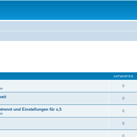
ANTWORTEN
0
on
eit
0
rennt und Einstellungen für x,5
0
on
0
0