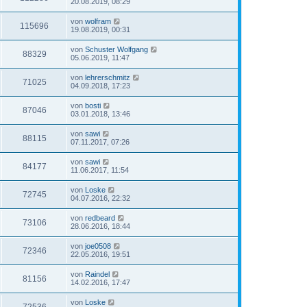
20.08.2019, 08:29
von
wolfram
115696
19.08.2019, 00:31
von
Schuster Wolfgang
88329
05.06.2019, 11:47
von
lehrerschmitz
71025
04.09.2018, 17:23
von
bosti
87046
03.01.2018, 13:46
von
sawi
88115
07.11.2017, 07:26
von
sawi
84177
11.06.2017, 11:54
von
Loske
72745
04.07.2016, 22:32
von
redbeard
73106
28.06.2016, 18:44
von
joe0508
72346
22.05.2016, 19:51
von
Raindel
81156
14.02.2016, 17:47
von
Loske
72536