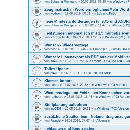
von
Schuster Wolfgang
»
20.08.2019, 08:29
» in
Windows (P
Zeugnisdruck in Word ermöglichen/Mehr Word-D
von
wolfram
»
19.08.2019, 00:31
» in
Lob und Kritik
neue Mindestanforderungen für iOS und ANDR
von
Schuster Wolfgang
»
05.06.2019, 11:47
» in
iPhone (iO
Fehlstunden automatisch mit 1,5 multiplizieren
von
lehrerschmitz
»
04.09.2018, 17:23
» in
Windows (PC)-Ve
Wunsch - Wiedervorlage
von
bosti
»
03.01.2018, 13:46
» in
iPhone (iOS) und ANDRO
Wunsch: Listenexport als PDF aus der Mobilve
von
sawi
»
07.11.2017, 07:26
» in
iPhone (iOS) und ANDROI
Tolles Update
von
sawi
»
11.06.2017, 11:54
» in
Lob und Kritik
Klassen Import
von
Loske
»
04.07.2016, 22:32
» in
Windows (PC)-Version
Wiedervorlage und Fehlzeiten Kennzeichen vo
von
redbeard
»
28.06.2016, 18:44
» in
Windows (PC)-Versio
Stoffplanung aufbohren
von
joe0508
»
22.05.2016, 19:51
» in
Windows (PC)-Version
zusätzliche Spalten beim Noteneintrag anzeige
von
Raindel
»
14.02.2016, 17:47
» in
Allgemein
Fehlzeiten und Kennzeichen