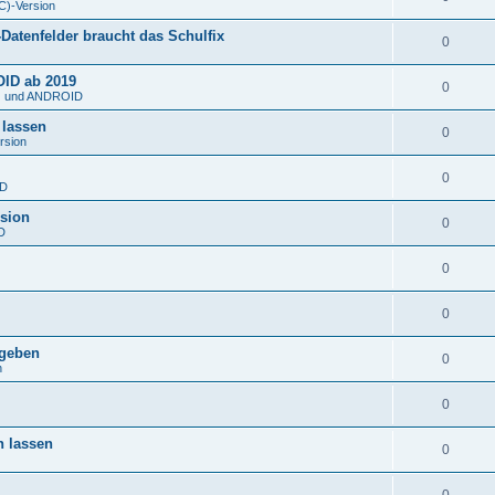
C)-Version
atenfelder braucht das Schulfix
0
OID ab 2019
0
S) und ANDROID
 lassen
0
rsion
0
ID
rsion
0
D
0
0
rgeben
0
n
0
n lassen
0
0