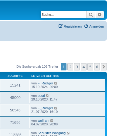
Suche
Erweiterte Suche
Registrieren
Anmelden
1
2
3
4
5
6
Nächste
Die Suche ergab 106 Treffer
ZUGRIFFE
LETZTER BEITRAG
von
F_Rüdiger
15241
15.10.2024, 20:00
von
bosti
45000
29.10.2023, 11:47
von
F_Rüdiger
56546
21.07.2020, 16:10
von
wolfram
71696
04.02.2020, 20:09
von
Schuster Wolfgang
112286