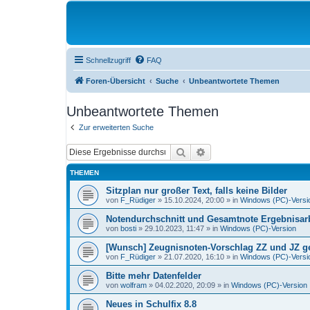
Schnellzugriff
FAQ
Foren-Übersicht
Suche
Unbeantwortete Themen
Unbeantwortete Themen
Zur erweiterten Suche
Suche
Erweiterte Suche
THEMEN
Sitzplan nur großer Text, falls keine Bilder
von
F_Rüdiger
»
15.10.2024, 20:00
» in
Windows (PC)-Versi
Notendurchschnitt und Gesamtnote Ergebnisarb
von
bosti
»
29.10.2023, 11:47
» in
Windows (PC)-Version
[Wunsch] Zeugnisnoten-Vorschlag ZZ und JZ get
von
F_Rüdiger
»
21.07.2020, 16:10
» in
Windows (PC)-Versi
Bitte mehr Datenfelder
von
wolfram
»
04.02.2020, 20:09
» in
Windows (PC)-Version
Neues in Schulfix 8.8