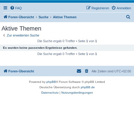
FAQ
Registrieren
Anmelden
S
Foren-Übersicht
Suche
Aktive Themen
u
Aktive Themen
c
Zur erweiterten Suche
h
Die Suche ergab 0 Treffer • Seite
1
von
1
e
Es wurden keine passenden Ergebnisse gefunden.
Die Suche ergab 0 Treffer • Seite
1
von
1
Foren-Übersicht
Alle Zeiten sind
UTC+02:00
Powered by
phpBB
® Forum Software © phpBB Limited
Deutsche Übersetzung durch
phpBB.de
Datenschutz
|
Nutzungsbedingungen