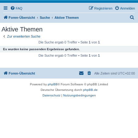
FAQ
Registrieren
Anmelden
S
Foren-Übersicht
Suche
Aktive Themen
u
Aktive Themen
c
Zur erweiterten Suche
h
Die Suche ergab 0 Treffer • Seite
1
von
1
e
Es wurden keine passenden Ergebnisse gefunden.
Die Suche ergab 0 Treffer • Seite
1
von
1
Foren-Übersicht
Alle Zeiten sind
UTC+02:00
Powered by
phpBB
® Forum Software © phpBB Limited
Deutsche Übersetzung durch
phpBB.de
Datenschutz
|
Nutzungsbedingungen