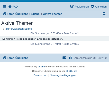
FAQ
Registrieren
Anmelden
S
Foren-Übersicht
Suche
Aktive Themen
u
Aktive Themen
c
Zur erweiterten Suche
h
Die Suche ergab 0 Treffer • Seite
1
von
1
e
Es wurden keine passenden Ergebnisse gefunden.
Die Suche ergab 0 Treffer • Seite
1
von
1
Foren-Übersicht
Alle Zeiten sind
UTC+02:00
Powered by
phpBB
® Forum Software © phpBB Limited
Deutsche Übersetzung durch
phpBB.de
Datenschutz
|
Nutzungsbedingungen