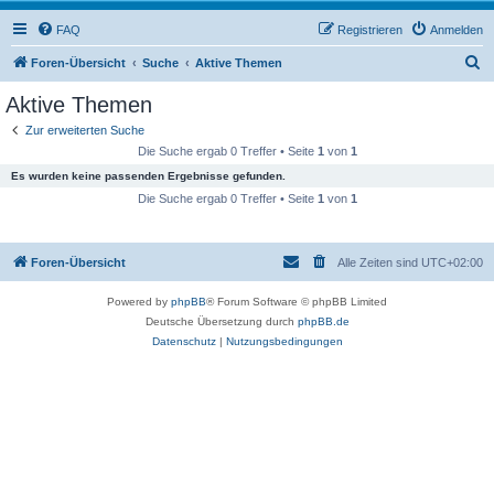
FAQ
Registrieren
Anmelden
S
Foren-Übersicht
Suche
Aktive Themen
u
Aktive Themen
c
Zur erweiterten Suche
h
Die Suche ergab 0 Treffer • Seite
1
von
1
e
Es wurden keine passenden Ergebnisse gefunden.
Die Suche ergab 0 Treffer • Seite
1
von
1
Foren-Übersicht
Alle Zeiten sind
UTC+02:00
Powered by
phpBB
® Forum Software © phpBB Limited
Deutsche Übersetzung durch
phpBB.de
Datenschutz
|
Nutzungsbedingungen