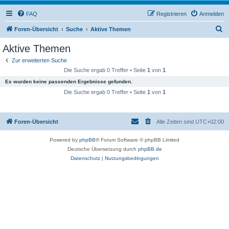
FAQ
Registrieren
Anmelden
S
Foren-Übersicht
Suche
Aktive Themen
u
Aktive Themen
c
Zur erweiterten Suche
h
Die Suche ergab 0 Treffer • Seite
1
von
1
e
Es wurden keine passenden Ergebnisse gefunden.
Die Suche ergab 0 Treffer • Seite
1
von
1
Foren-Übersicht
Alle Zeiten sind
UTC+02:00
Powered by
phpBB
® Forum Software © phpBB Limited
Deutsche Übersetzung durch
phpBB.de
Datenschutz
|
Nutzungsbedingungen