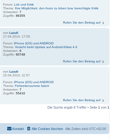
Forum:
Lob und Kritik
Thema:
Ihre Möglichkeit, den Autor zu loben bzw. berechtigte Kritik
Antworten:
7
Zugriffe:
86355
Rufen Sie den Beitrag auf
von
Lazuli
17.04.2014, 17:55
Forum:
iPhone (iOS) und ANDROID
Thema:
Vorsicht beim Update auf Android-Kitkat 4.4
Antworten:
6
Zugriffe:
60748
Rufen Sie den Beitrag auf
von
Lazuli
15.04.2014, 11:57
Forum:
iPhone (iOS) und ANDROID
Thema:
Fehlzeitensumme falsch
Antworten:
7
Zugriffe:
55410
Rufen Sie den Beitrag auf
Die Suche ergab 8 Treffer • Seite
1
von
1
Kontakt
Alle Cookies löschen
Alle Zeiten sind
UTC+02:00