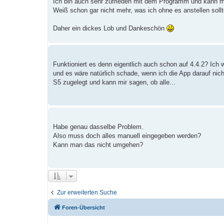
Ich bin auch sehr zufrieden mit dem Programm und kann m
Weiß schon gar nicht mehr, was ich ohne es anstellen sollt
Daher ein dickes Lob und Dankeschön
Funktioniert es denn eigentlich auch schon auf 4.4.2? Ich 
und es wäre natürlich schade, wenn ich die App darauf nic
S5 zugelegt und kann mir sagen, ob alle...
Habe genau dasselbe Problem.
Also muss doch alles manuell eingegeben werden?
Kann man das nicht umgehen?
Zur erweiterten Suche
Foren-Übersicht