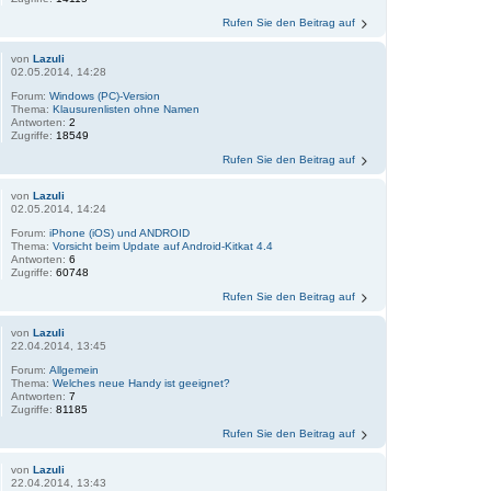
Rufen Sie den Beitrag auf
von
Lazuli
02.05.2014, 14:28
Forum:
Windows (PC)-Version
Thema:
Klausurenlisten ohne Namen
Antworten:
2
Zugriffe:
18549
Rufen Sie den Beitrag auf
von
Lazuli
02.05.2014, 14:24
Forum:
iPhone (iOS) und ANDROID
Thema:
Vorsicht beim Update auf Android-Kitkat 4.4
Antworten:
6
Zugriffe:
60748
Rufen Sie den Beitrag auf
von
Lazuli
22.04.2014, 13:45
Forum:
Allgemein
Thema:
Welches neue Handy ist geeignet?
Antworten:
7
Zugriffe:
81185
Rufen Sie den Beitrag auf
von
Lazuli
22.04.2014, 13:43