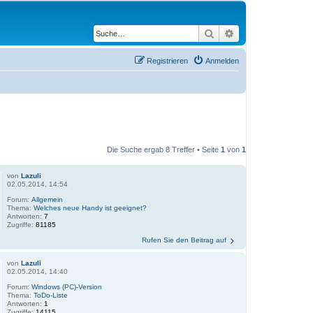
Suche
Erweiterte Suche
Registrieren
Anmelden
Die Suche ergab 8 Treffer • Seite
1
von
1
von
Lazuli
02.05.2014, 14:54
Forum:
Allgemein
Thema:
Welches neue Handy ist geeignet?
Antworten:
7
Zugriffe:
81185
Rufen Sie den Beitrag auf
von
Lazuli
02.05.2014, 14:40
Forum:
Windows (PC)-Version
Thema:
ToDo-Liste
Antworten:
1
Zugriffe:
14115