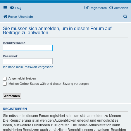
FAQ
Registrieren
Anmelden
S
Foren-Übersicht
u
Sie müssen sich anmelden, um in diesem Forum auf
c
Beiträge zu antworten.
h
Benutzername:
e
Passwort:
Ich habe mein Passwort vergessen
Angemeldet bleiben
Meinen Online-Status während dieser Sitzung verbergen
REGISTRIEREN
Sie müssen in diesem Forum registriert sein, um sich anmelden zu können.
Die Registrierung ist in wenigen Augenblicken erledigt und ermöglicht es
Ihnen, auf weitere Funktionen zuzugreifen. Die Board-Administration kann
registrierten Benutzern auch zusätzliche Berechtigungen zuweisen. Beachten