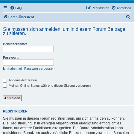
FAQ
Registrieren
Anmelden
S
Foren-Übersicht
u
Sie müssen sich anmelden, um in diesem Forum Beiträge
c
zu zitieren.
h
Benutzername:
e
Passwort:
Ich habe mein Passwort vergessen
Angemeldet bleiben
Meinen Online-Status während dieser Sitzung verbergen
REGISTRIEREN
Sie müssen in diesem Forum registriert sein, um sich anmelden zu können.
Die Registrierung ist in wenigen Augenblicken erledigt und ermöglicht es
Ihnen, auf weitere Funktionen zuzugreifen. Die Board-Administration kann
registrierten Benutzern auch zusätzliche Berechtigungen zuweisen. Beachten