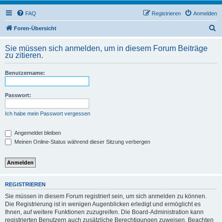
FAQ
Registrieren
Anmelden
S
Foren-Übersicht
u
Sie müssen sich anmelden, um in diesem Forum Beiträge
c
zu zitieren.
h
Benutzername:
e
Passwort:
Ich habe mein Passwort vergessen
Angemeldet bleiben
Meinen Online-Status während dieser Sitzung verbergen
REGISTRIEREN
Sie müssen in diesem Forum registriert sein, um sich anmelden zu können.
Die Registrierung ist in wenigen Augenblicken erledigt und ermöglicht es
Ihnen, auf weitere Funktionen zuzugreifen. Die Board-Administration kann
registrierten Benutzern auch zusätzliche Berechtigungen zuweisen. Beachten