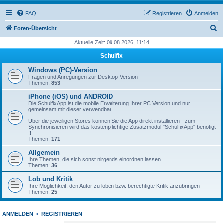
FAQ
Registrieren
Anmelden
S
Foren-Übersicht
u
Aktuelle Zeit: 09.08.2026, 11:14
c
Schulfix
h
Windows (PC)-Version
e
Fragen und Anregungen zur Desktop-Version
Themen:
853
iPhone (iOS) und ANDROID
Die SchulfixApp ist die mobile Erweiterung Ihrer PC Version und nur
gemeinsam mit dieser verwendbar.
Über die jeweiligen Stores können Sie die App direkt installieren - zum
Synchronisieren wird das kostenpflichtige Zusatzmodul "SchulfixApp" benötigt
!!
Themen:
171
Allgemein
Ihre Themen, die sich sonst nirgends einordnen lassen
Themen:
36
Lob und Kritik
Ihre Möglichkeit, den Autor zu loben bzw. berechtigte Kritik anzubringen
Themen:
25
ANMELDEN
•
REGISTRIEREN