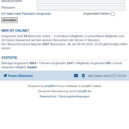
Benutzername:
Passwort:
Ich habe mein Passwort vergessen
Angemeldet bleiben
WER IST ONLINE?
Insgesamt sind
34
Besucher online :: 0 sichtbare Mitglieder, 0 unsichtbare Mitglieder und
34 Gäste (basierend auf den aktiven Besuchern der letzten 5 Minuten)
Der Besucherrekord liegt bei
2257
Besuchern, die am 06.05.2026, 22:26 gleichzeitig online
waren.
STATISTIK
Beiträge insgesamt
4904
• Themen insgesamt
1247
• Mitglieder insgesamt
505
• Unser
neuestes Mitglied:
huwer
Foren-Übersicht
Alle Zeiten sind
UTC+02:00
Powered by
phpBB
® Forum Software © phpBB Limited
Deutsche Übersetzung durch
phpBB.de
Datenschutz
|
Nutzungsbedingungen