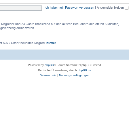
Ich habe mein Passwort vergessen
|
Angemeldet bleiben
re Mitglieder und 23 Gäste (basierend auf den aktiven Besuchern der letzten 5 Minuten)
leichzeitig online waren.
mt
505
• Unser neuestes Mitglied:
huwer
Powered by
phpBB
® Forum Software © phpBB Limited
Deutsche Übersetzung durch
phpBB.de
Datenschutz
|
Nutzungsbedingungen