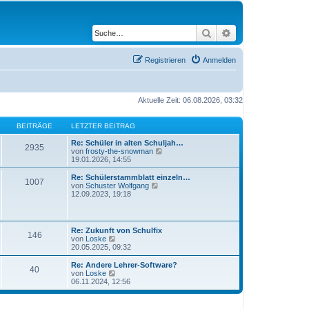
Suche
Erweiterte Suche
Registrieren
Anmelden
Aktuelle Zeit: 06.08.2026, 03:32
BEITRÄGE
LETZTER BEITRAG
Re: Schüler in alten Schuljah…
2935
N
von
frosty-the-snowman
e
19.01.2026, 14:55
u
e
Re: Schülerstammblatt einzeln…
1007
s
N
von
Schuster Wolfgang
t
e
12.09.2023, 19:18
e
u
r
e
B
s
e
t
Re: Zukunft von Schulfix
i
146
e
N
von
Loske
t
r
e
20.05.2025, 09:32
r
B
u
a
e
e
Re: Andere Lehrer-Software?
g
i
40
s
N
von
Loske
t
t
e
06.11.2024, 12:56
r
e
u
a
r
e
g
B
s