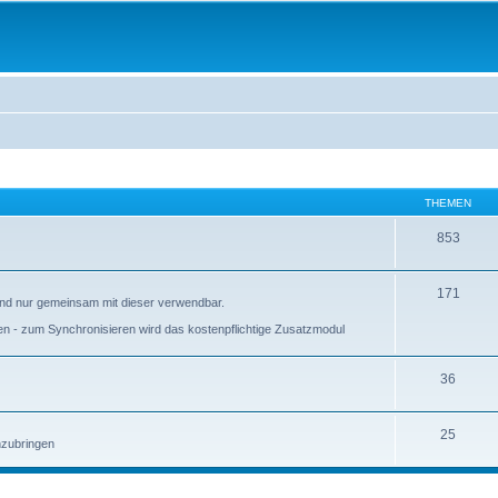
THEMEN
853
171
 und nur gemeinsam mit dieser verwendbar.
ieren - zum Synchronisieren wird das kostenpflichtige Zusatzmodul
36
25
anzubringen