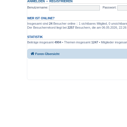
ANMELDEN
•
REGISTRIEREN
Benutzername:
Passwort:
WER IST ONLINE?
Insgesamt sind
24
Besucher online :: 1 sichtbares Mitglied, 0 unsichtba
Der Besucherrekord liegt bei
2257
Besuchern, die am 06.05.2026, 22:26 g
STATISTIK
Beiträge insgesamt
4904
• Themen insgesamt
1247
• Mitglieder insgesa
Foren-Übersicht