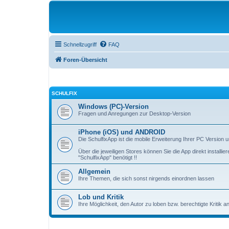
Schnellzugriff
FAQ
Foren-Übersicht
SCHULFIX
Windows (PC)-Version
Fragen und Anregungen zur Desktop-Version
iPhone (iOS) und ANDROID
Die SchulfixApp ist die mobile Erweiterung Ihrer PC Version
Über die jeweiligen Stores können Sie die App direkt install
"SchulfixApp" benötigt !!
Allgemein
Ihre Themen, die sich sonst nirgends einordnen lassen
Lob und Kritik
Ihre Möglichkeit, den Autor zu loben bzw. berechtigte Kritik 