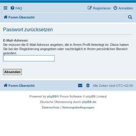
FAQ
Registrieren
Anmelden
S
Foren-Übersicht
u
Passwort zurücksetzen
c
h
E-Mail-Adresse:
Sie müssen die E-Mail-Adresse angeben, die in Ihrem Profil hinterlegt ist. Diese haben
e
Sie bei der Registrierung angegeben oder nachträglich in Ihrem persönlichen Bereich
geändert.
Foren-Übersicht
Alle Zeiten sind
UTC+02:00
Powered by
phpBB
® Forum Software © phpBB Limited
Deutsche Übersetzung durch
phpBB.de
Datenschutz
|
Nutzungsbedingungen