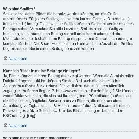
Was sind Smilies?
Smilies sind kleine Bilder, die benutzt werden können, um ein Gefühl
auszudrücken. Für jeden Smilie gibt es einen kurzen Code, z. B. bedeutet :)
fröhlich und :( traurig. Die Liste aller Smilies können Sie beim Verfassen eines
Beitrags sehen. Versuchen Sie bitte trotzdem, Smilies nicht zu häufig zu
benutzen, sie können einen Beitrag schnell unlesbar machen und ein
Moderator könnte deshalb Ihren Beitrag entsprechend überarbeiten oder gar
komplett löschen. Die Board-Administration kann auch die Anzahl der Smilies
begrenzen, die Sie in einem Beitrag benutzen können.
Nach oben
Kann ich Bilder in meine Beiträge einfügen?
Ja, Bilder können in Ihrem Beitrag angezeigt werden. Wenn die Administration
Dateianhänge erlaubt hat, können Sie das Bild auch direkt hochladen.
Ansonsten müssen Sie zu einem Bild verlinken, das auf einem öffentlich
zugänglichen Server liegt, z. B. http://www.domain.tld/mein-bild.gif. Sie können
weder Bilder verlinken, die sich auf Ihrem eigenen PC befinden (außer es ist
ein öffentlich zugänglicher Server), noch zu Bildern, die nur nach einer
Anmeldung verfügbar sind, z. B. Hotmail- oder Yahoo-Mailboxen, mit einem
Passwort geschützte Seiten usw. Um das Bild anzuzeigen, benutze den
BBCode-Tag „[img]“.
Nach oben
Was sind globale Bekanntmachungen?