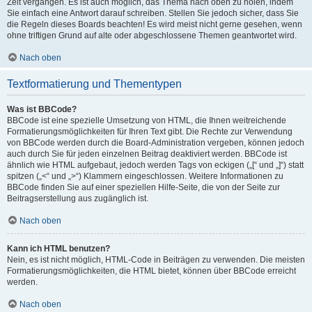
Zeit vergangen. Es ist auch möglich, das Thema nach oben zu holen, indem
Sie einfach eine Antwort darauf schreiben. Stellen Sie jedoch sicher, dass Sie
die Regeln dieses Boards beachten! Es wird meist nicht gerne gesehen, wenn
ohne triftigen Grund auf alte oder abgeschlossene Themen geantwortet wird.
Nach oben
Textformatierung und Thementypen
Was ist BBCode?
BBCode ist eine spezielle Umsetzung von HTML, die Ihnen weitreichende
Formatierungsmöglichkeiten für Ihren Text gibt. Die Rechte zur Verwendung
von BBCode werden durch die Board-Administration vergeben, können jedoch
auch durch Sie für jeden einzelnen Beitrag deaktiviert werden. BBCode ist
ähnlich wie HTML aufgebaut, jedoch werden Tags von eckigen („[“ und „]“) statt
spitzen („<“ und „>“) Klammern eingeschlossen. Weitere Informationen zu
BBCode finden Sie auf einer speziellen Hilfe-Seite, die von der Seite zur
Beitragserstellung aus zugänglich ist.
Nach oben
Kann ich HTML benutzen?
Nein, es ist nicht möglich, HTML-Code in Beiträgen zu verwenden. Die meisten
Formatierungsmöglichkeiten, die HTML bietet, können über BBCode erreicht
werden.
Nach oben