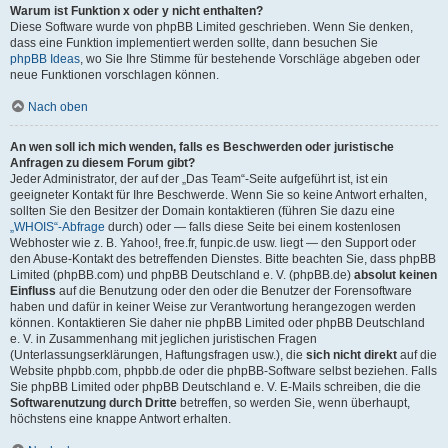
Warum ist Funktion x oder y nicht enthalten?
Diese Software wurde von phpBB Limited geschrieben. Wenn Sie denken,
dass eine Funktion implementiert werden sollte, dann besuchen Sie
phpBB Ideas
, wo Sie Ihre Stimme für bestehende Vorschläge abgeben oder
neue Funktionen vorschlagen können.
Nach oben
An wen soll ich mich wenden, falls es Beschwerden oder juristische
Anfragen zu diesem Forum gibt?
Jeder Administrator, der auf der „Das Team“-Seite aufgeführt ist, ist ein
geeigneter Kontakt für Ihre Beschwerde. Wenn Sie so keine Antwort erhalten,
sollten Sie den Besitzer der Domain kontaktieren (führen Sie dazu eine
„WHOIS“-Abfrage
durch) oder — falls diese Seite bei einem kostenlosen
Webhoster wie z. B. Yahoo!, free.fr, funpic.de usw. liegt — den Support oder
den Abuse-Kontakt des betreffenden Dienstes. Bitte beachten Sie, dass phpBB
Limited (phpBB.com) und phpBB Deutschland e. V. (phpBB.de)
absolut keinen
Einfluss
auf die Benutzung oder den oder die Benutzer der Forensoftware
haben und dafür in keiner Weise zur Verantwortung herangezogen werden
können. Kontaktieren Sie daher nie phpBB Limited oder phpBB Deutschland
e. V. in Zusammenhang mit jeglichen juristischen Fragen
(Unterlassungserklärungen, Haftungsfragen usw.), die
sich nicht direkt
auf die
Website phpbb.com, phpbb.de oder die phpBB-Software selbst beziehen. Falls
Sie phpBB Limited oder phpBB Deutschland e. V. E-Mails schreiben, die die
Softwarenutzung durch Dritte
betreffen, so werden Sie, wenn überhaupt,
höchstens eine knappe Antwort erhalten.