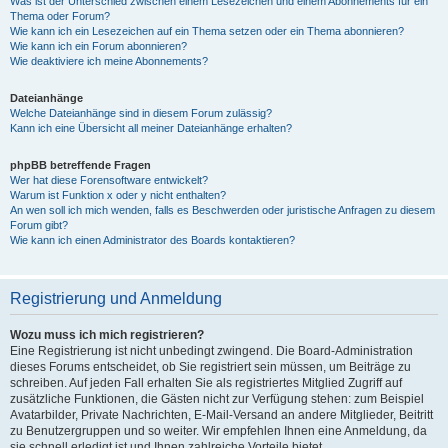
Was ist der Unterschied zwischen einem Lesezeichen und einem Abonnements für ein
Thema oder Forum?
Wie kann ich ein Lesezeichen auf ein Thema setzen oder ein Thema abonnieren?
Wie kann ich ein Forum abonnieren?
Wie deaktiviere ich meine Abonnements?
Dateianhänge
Welche Dateianhänge sind in diesem Forum zulässig?
Kann ich eine Übersicht all meiner Dateianhänge erhalten?
phpBB betreffende Fragen
Wer hat diese Forensoftware entwickelt?
Warum ist Funktion x oder y nicht enthalten?
An wen soll ich mich wenden, falls es Beschwerden oder juristische Anfragen zu diesem
Forum gibt?
Wie kann ich einen Administrator des Boards kontaktieren?
Registrierung und Anmeldung
Wozu muss ich mich registrieren?
Eine Registrierung ist nicht unbedingt zwingend. Die Board-Administration
dieses Forums entscheidet, ob Sie registriert sein müssen, um Beiträge zu
schreiben. Auf jeden Fall erhalten Sie als registriertes Mitglied Zugriff auf
zusätzliche Funktionen, die Gästen nicht zur Verfügung stehen: zum Beispiel
Avatarbilder, Private Nachrichten, E-Mail-Versand an andere Mitglieder, Beitritt
zu Benutzergruppen und so weiter. Wir empfehlen Ihnen eine Anmeldung, da
sie schnell erledigt ist und Ihnen zahlreiche Vorteile bietet.