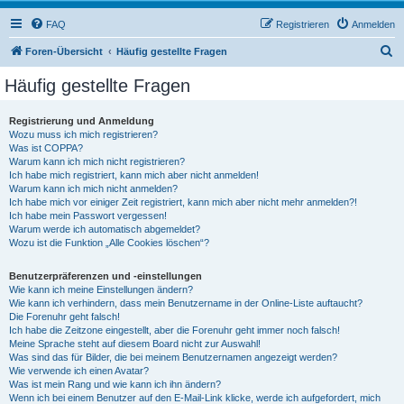
FAQ
Registrieren
Anmelden
S
Foren-Übersicht
Häufig gestellte Fragen
u
Häufig gestellte Fragen
c
h
Registrierung und Anmeldung
Wozu muss ich mich registrieren?
e
Was ist COPPA?
Warum kann ich mich nicht registrieren?
Ich habe mich registriert, kann mich aber nicht anmelden!
Warum kann ich mich nicht anmelden?
Ich habe mich vor einiger Zeit registriert, kann mich aber nicht mehr anmelden?!
Ich habe mein Passwort vergessen!
Warum werde ich automatisch abgemeldet?
Wozu ist die Funktion „Alle Cookies löschen“?
Benutzerpräferenzen und -einstellungen
Wie kann ich meine Einstellungen ändern?
Wie kann ich verhindern, dass mein Benutzername in der Online-Liste auftaucht?
Die Forenuhr geht falsch!
Ich habe die Zeitzone eingestellt, aber die Forenuhr geht immer noch falsch!
Meine Sprache steht auf diesem Board nicht zur Auswahl!
Was sind das für Bilder, die bei meinem Benutzernamen angezeigt werden?
Wie verwende ich einen Avatar?
Was ist mein Rang und wie kann ich ihn ändern?
Wenn ich bei einem Benutzer auf den E-Mail-Link klicke, werde ich aufgefordert, mich